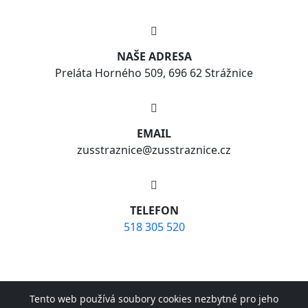
NAŠE ADRESA
Preláta Horného 509, 696 62 Strážnice
EMAIL
zusstraznice@zusstraznice.cz
TELEFON
518 305 520
© Copyright 2026 ZUŠ Strážnice | Realizace webu
Adam
Tento web používá soubory cookies nezbytné pro jeho