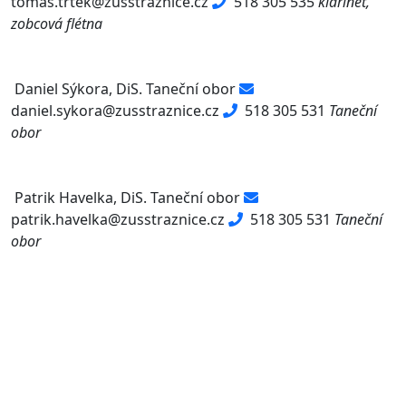
tomas.trtek@zusstraznice.cz
518 305 535
klarinet,
zobcová flétna
Daniel Sýkora, DiS.
Taneční obor
daniel.sykora@zusstraznice.cz
518 305 531
Taneční
obor
Patrik Havelka, DiS.
Taneční obor
patrik.havelka@zusstraznice.cz
518 305 531
Taneční
obor