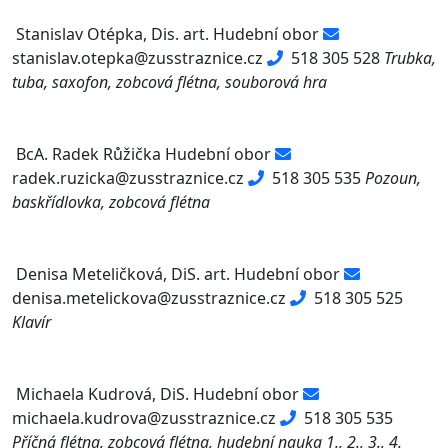
Stanislav Otépka, Dis. art.
Hudební obor
stanislav.otepka@zusstraznice.cz
518 305 528
Trubka,
tuba, saxofon, zobcová flétna, souborová hra
BcA. Radek Růžička
Hudební obor
radek.ruzicka@zusstraznice.cz
518 305 535
Pozoun,
baskřídlovka, zobcová flétna
Denisa Meteličková, DiS. art.
Hudební obor
denisa.metelickova@zusstraznice.cz
518 305 525
Klavír
Michaela Kudrová, DiS.
Hudební obor
michaela.kudrova@zusstraznice.cz
518 305 535
Příčná flétna, zobcová flétna, hudební nauka 1., 2., 3., 4.