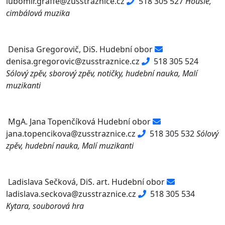
lubomir.graffe@zusstraznice.cz
518 305 527
Housle,
cimbálová muzika
Denisa Gregorovič, DiS.
Hudební obor
denisa.gregorovic@zusstraznice.cz
518 305 524
Sólový zpěv, sborový zpěv, notičky, hudební nauka, Malí
muzikanti
MgA. Jana Topenčíková
Hudební obor
jana.topencikova@zusstraznice.cz
518 305 532
Sólový
zpěv, hudební nauka, Malí muzikanti
Ladislava Sečková, DiS. art.
Hudební obor
ladislava.seckova@zusstraznice.cz
518 305 534
Kytara, souborová hra